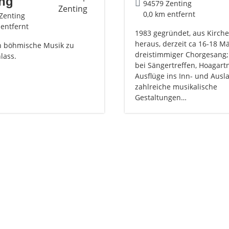
ing
94579 Zenting
0,0 km entfernt
Zenting
 entfernt
1983 gegründet, aus Kirch
heraus, derzeit ca 16-18 M
h böhmische Musik zu
dreistimmiger Chorgesang; 
lass.
bei Sängertreffen, Hoagartn
Ausflüge ins Inn- und Ausl
zahlreiche musikalische
Gestaltungen…