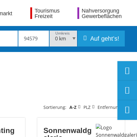
Tourismus
Nahversorgung
markt
Freizeit
Gewerbeflächen
Umkreis
Auf geht's!
Sortierung:
A-Z
PLZ
Entfernung
ting
Sonnenwaldg