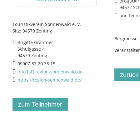
Brotjacklr
94572 Sc
nur Teiln
Touristikverein Sonnenwald e. V.
Sitz: 94579 Zenting
Bergmesse a
Brigitte Grantner
Schulgasse 4
Veranstalte
94579 Zenting
09907-87 20 38 15
info [at] region-sonnenwald.de
zurück
https://region-sonnenwald.de/
zum Teilnehmer