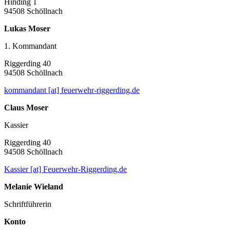
Hinding 1
94508 Schöllnach
Lukas Moser
1. Kommandant
Riggerding 40
94508 Schöllnach
kommandant [at] feuerwehr-riggerding.de
Claus Moser
Kassier
Riggerding 40
94508 Schöllnach
Kassier [at] Feuerwehr-Riggerding.de
Melanie Wieland
Schriftführerin
Konto