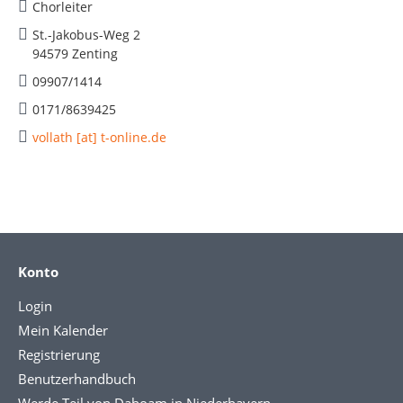
Chorleiter
St.-Jakobus-Weg 2
94579 Zenting
09907/1414
0171/8639425
vollath [at] t-online.de
Konto
Login
Mein Kalender
Registrierung
Benutzerhandbuch