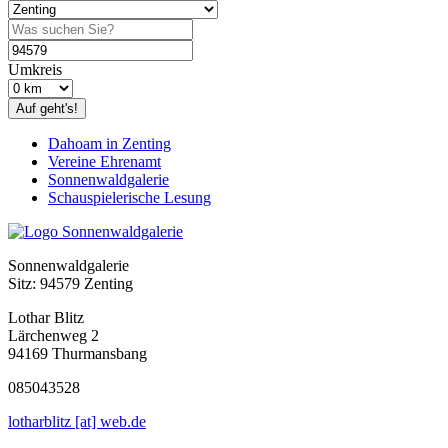
Umkreis
Auf geht's!
Dahoam in Zenting
Vereine Ehrenamt
Sonnenwaldgalerie
Schauspielerische Lesung
Sonnenwaldgalerie
Sitz: 94579 Zenting
Lothar Blitz
Lärchenweg 2
94169 Thurmansbang
085043528
lotharblitz [at] web.de