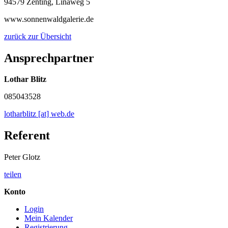
94579 Zenting, Linaweg 5
www.sonnenwaldgalerie.de
zurück zur Übersicht
Ansprechpartner
Lothar Blitz
085043528
lotharblitz [at] web.de
Referent
Peter Glotz
teilen
Konto
Login
Mein Kalender
Registrierung